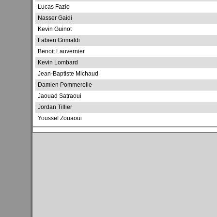
Lucas Fazio
Nasser Gaidi
Kevin Guinot
Fabien Grimaldi
Benoit Lauvernier
Kevin Lombard
Jean-Baptiste Michaud
Damien Pommerolle
Jaouad Satraoui
Jordan Tillier
Youssef Zouaoui