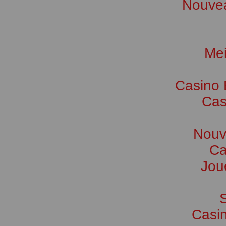
Nouvea
Mei
Casino 
Cas
Nouv
Ca
Jou
S
Casin