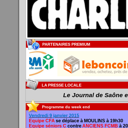
PARTENAIRES
PREMIUM
LA PRESSE
LOCALE
Le Journal de Saône et Loire
Programme
du week end
Vendredi 9 janvier 2015
Equipe CFA
se déplace à MOULINS à 19h30
Equipe séniors C
contre
ANCIENS FCMB
à 2