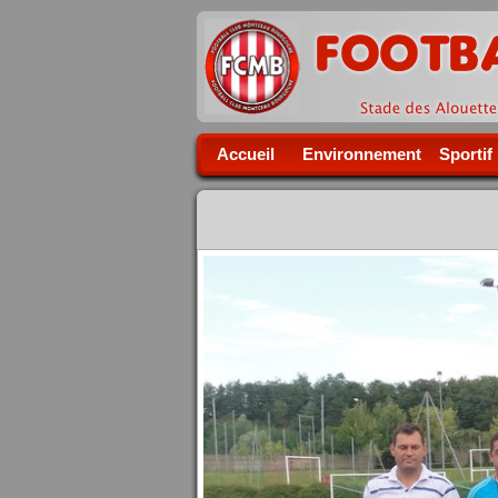
Accueil
Environnement
Sportif