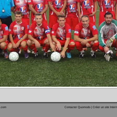
.com
Contacter Quomodo
|
Créer un site Intern