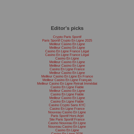
Editor's picks
Crypto Paris Sportif
Paris Sportif Crypto En Ligne 2025
Meilleur Casino En Ligne
Meilleur Casino En Ligne
Casino En Ligne France Légal
Casino En Ligne France Légal
Casino En Ligne
Meilleur Casino En Ligne
Meilleur Casino En Ligne
Casino En Ligne France
Meilleur Casino En Ligne
Meilleur Casino En Ligne En France
Meilleur Casino En Ligne Français
Meilleur Casino En Ligne Retrait Immédiat
Casino En Ligne Fiable
Meilleur Casino En Ligne
Casino En Ligne Fiable
Meilleur Casino En Ligne
Casino En Ligne Fiable
Casino Crypto Sans KYC
Casino En Ligne France
Nouveau Casino En Ligne
Paris Sportif Hors Arjel
Site Paris Sportif France
Casino Nouveau En Ligne
Nouveau Casino En Ligne
Casino En Ligne
Casino En Ligne 2026