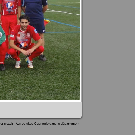
et gratuit
|
Autres sites Quomodo
dans le département