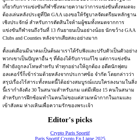
เกี่ยวกับการแข่งขันกีฬาซึ่งหมายความว่าการแข่งขันทั้งหมดจะ
ต้องเล่นหลังประตูที่ปิด GAA เองขอให้รัฐบาลจัดเตรียมหลักฐาน
เชิงประจักษ์ สำหรับการตัดสินใจห้ามผู้ชมทั้งหมดจากการ
แข่งขันกีฬาจนถึงวันที่ 13 กันยายนเป็นอย่างน้อย นักขว้าง GAA
Clubs and Counties หลังจากเสียสละอย่างมาก
ตั้งแต่เดือนมีนาคมเป็นต้นมาเราได้รับฟังและปรับตัวเป็นตัวอย่าง
พวกเขาเป็นปัญหาอื่น ๆ ที่ต้องได้รับการแก้ไข แต่การแข่งขัน
กีฬายังถูกลงโทษสำหรับ ทำทุกอย่างให้ถูกต้อง อดีตนักฟุตบ
อลเคอร์รี่ก็เข้าร่วมด้วยหลังจากประกาศข้อ จำกัด โดยกล่าวว่า
สรุปเรื่องไร้สาระทั้งหมดนี้ได้อย่างสมบูรณ์แบบใครลงนามในสิ่ง
นี้เรากำลังดัง 30 ในสนามสำหรับเกม แต่มีเพียง 15 คนในสนาม
สำหรับการฝึกซ้อมทำไมคนไม่ขอแค่สวมหน้ากากในเกมและ
เข้าสังคม ห่างเหินเพื่อความรักของพระเจ้า
Editor's picks
Crypto Paris Sportif
Paris Sportif Crypto En Ligne 2025