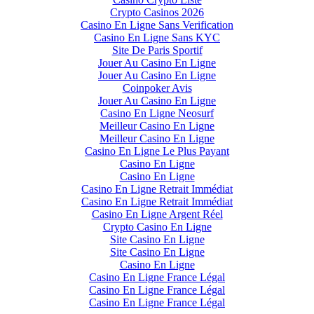
Crypto Casinos 2026
Casino En Ligne Sans Verification
Casino En Ligne Sans KYC
Site De Paris Sportif
Jouer Au Casino En Ligne
Jouer Au Casino En Ligne
Coinpoker Avis
Jouer Au Casino En Ligne
Casino En Ligne Neosurf
Meilleur Casino En Ligne
Meilleur Casino En Ligne
Casino En Ligne Le Plus Payant
Casino En Ligne
Casino En Ligne
Casino En Ligne Retrait Immédiat
Casino En Ligne Retrait Immédiat
Casino En Ligne Argent Réel
Crypto Casino En Ligne
Site Casino En Ligne
Site Casino En Ligne
Casino En Ligne
Casino En Ligne France Légal
Casino En Ligne France Légal
Casino En Ligne France Légal