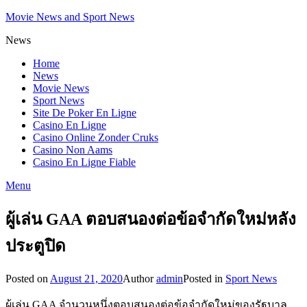
Movie News and Sport News
News
Home
News
Movie News
Sport News
Site De Poker En Ligne
Casino En Ligne
Casino Online Zonder Cruks
Casino Non Aams
Casino En Ligne Fiable
Menu
ผู้เล่น GAA ตอบสนองต่อข้อจำกัดใหม่หลัง
ประตูปิด
Posted on
August 21, 2020
Author
admin
Posted in
Sport News
ผู้เล่น GAA จำนวนหนึ่งตอบสนองต่อข้อจำกัดใหม่ของรัฐบาล