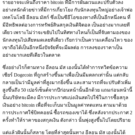
รายอาจจะเห็นถึงราคา bitcoin ที่มีการผันผวนและปรับตัวลง
อย่างหนักด้วยข่าวที่มีการเกี่ยวโยง กับนักลงทุนใหญ่อย่างเจ้าพ่อ
เทคโนโลยี อีลอน มัสก์ ซึ่งเป็นซีอีโอของทางที่เป็นอีกหนึ่งคน ที่
มีอิทธิพลต่อวงการทรัพย์สินสกุลเงินดิจิตอล เป็นอย่างมากเลยที
เดียว เพราะไม่ว่าจะขยับไปในทิศทางไหนก็เป็นที่จับตามองของ
นักลงทุนไปเสียหมดเลยทีเดียว เรียกว่าเป็นความเคลื่อนไหว ของ
เขาถือได้เป็นอีกหนึ่งปัจจัยที่จะมีผลต่อ การลงของราคาเป็น
อย่างมากเลยทีเดียวในตลาด
ซึ่งอย่างไรก็ตามทาง อีลอน มัส เองนั้นได้ทำการทวิตข้อความ
เชียร์ Dogecoin ที่ถูกสร้างขึ้นมาเพื่อเป็นมีมตลกเท่านั้น แต่กลับ
กลายเป็นว่ามีมูลค่าที่สูงมากยิ่งขึ้น และสามารถที่จะปรับตัวเพิ่ม
สูงขึ้นถึง 50 เปอร์เซ็นต์จากปีก่อนหน้านั้นอีกด้วย แถมก่อนหน้านี้
นั้นบริษัทจะมีคง มีการประกาศแบ่งเงินสดไปใช้ในการซื้อสกุล
เงินอย่าง bitcoin เพื่อที่จะเก็บมาเป็นมูลค่าทดแทน ตามมาด้วย
การประกาศใช้บิทคอยน์ ซื้อรถของเขาได้ ซึ่งหลังจากประกาศ 2
ครั้งทำให้ราคาของสกุลเงิน ดังกล่าว นั้นพุ่งสูงขึ้นไปโดยปริยาย
แต่แล้วฝันนั้นก็สลาย โดยที่ล่าสุดนั้นทาง อีลอน มัส เองนั้นได้