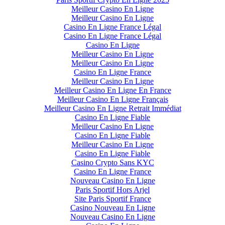
Meilleur Casino En Ligne
Meilleur Casino En Ligne
Casino En Ligne France Légal
Casino En Ligne France Légal
Casino En Ligne
Meilleur Casino En Ligne
Meilleur Casino En Ligne
Casino En Ligne France
Meilleur Casino En Ligne
Meilleur Casino En Ligne En France
Meilleur Casino En Ligne Français
Meilleur Casino En Ligne Retrait Immédiat
Casino En Ligne Fiable
Meilleur Casino En Ligne
Casino En Ligne Fiable
Meilleur Casino En Ligne
Casino En Ligne Fiable
Casino Crypto Sans KYC
Casino En Ligne France
Nouveau Casino En Ligne
Paris Sportif Hors Arjel
Site Paris Sportif France
Casino Nouveau En Ligne
Nouveau Casino En Ligne