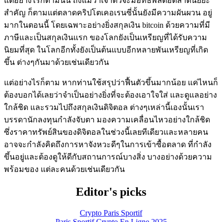
แต่อย่างไรก็ตามนั้น ถึงแม้ว่าเจ้าตัวจะมีอิทธิพลต่อตลาดนัยยะ
สำคัญ ก็ตามแต่ตลาดคริปโตเคอเรนซี่นั้นยังมีความผันผวน อยู่
มากในตอนนี้ โดยเฉพาะอย่างยิ่งสกุลเงิน bitcoin ด้วยความที่มี
ภาษีและเป็นสกุลเงินแรก ของโลกยังเป็นเหรียญที่ได้รับความ
นิยมที่สุด ในโลกอีกทั้งยังเป็นต้นแบบอีกหลายพันเหรียญที่เกิด
ขึ้น ต่างๆกันมาด้วยเช่นเดียวกัน
แต่อย่างไรก็ตาม หากท่านใช้สรุปว่าฟื้นตัวขึ้นมากน้อย แค่ไหนก็
ต้องบอกได้เลยว่าจำเป็นอย่างยิ่งที่จะต้องเอาใจใส่ และดูแลอย่าง
ใกล้ชิด และรวมไปถึงสกุลเงินดิจิตอล ต่างๆเหล่านี้เองนั้นเรา
บรรดานักลงทุนกำลังจับตา มองความเคลื่อนไหวอย่างใกล้ชิด
ซึ่งราคาทรัพย์สินของดิจิตอลในช่วงนี้เลยทีเดียวและหลายคน
อาจจะกำลังคิดถึงการหาจังหวะดีๆในการเข้าซื้อตลาด ที่กำลัง
ขึ้นอยู่และต้องดูให้ดีกับสถานการณ์บางสิ่ง บางอย่างด้วยความ
พร้อมของ แต่ละคนด้วยเช่นเดียวกัน
Editor's picks
Crypto Paris Sportif
Paris Sportif Crypto En Ligne 2025