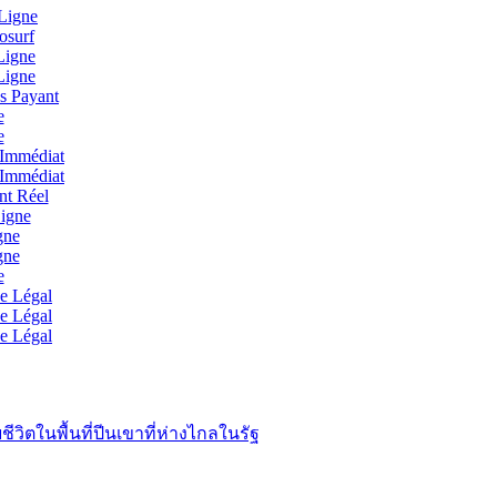
Ligne
osurf
Ligne
Ligne
s Payant
e
e
 Immédiat
 Immédiat
nt Réel
igne
gne
gne
e
e Légal
e Légal
e Légal
ิตในพื้นที่ปีนเขาที่ห่างไกลในรัฐ