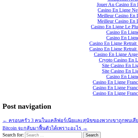
Jouer Au Casino En 
Casino En Ligne Ne
Meilleur Casino En 
Meilleur Casino En 
Casino En Ligne Le Plu
Casino En Lign
Casino En Lign
Casino En Ligne Retrait
Casino En Ligne Retrait
Casino En Ligne Arge
Crypto Casino En L
Site Casino En Li
Site Casino En Li
Casino En Lign
Casino En Ligne Franc
Casino En Ligne Franc
Casino En Ligne Franc
Post navigation
← ครอบครัว 3 คนในแคลิฟอร์เนียและสุนัขของพวกเขาถูกพบเสียชีว
Bitcoin จะกลับมาฟื้นตัวได้เพราะอะไร →
Search for: