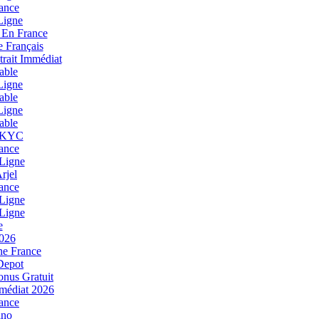
ance
Ligne
 En France
e Français
rait Immédiat
able
Ligne
able
Ligne
able
s KYC
ance
Ligne
rjel
rance
Ligne
Ligne
e
2026
ne France
Depot
nus Gratuit
mmédiat 2026
ance
ino