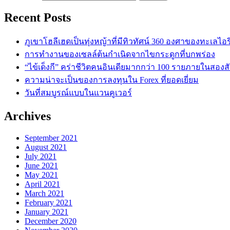
Recent Posts
ภูเขาโฮลีเฮดเป็นทุ่งหญ้าที่มีทิวทัศน์ 360 องศาของทะเลไอร
การทำงานของเซลล์ต้นกำเนิดจากไขกระดูกที่บกพร่อง
“ไข้เด็งกี” คร่าชีวิตคนอินเดียมากกว่า 100 รายภายในสองส
ความน่าจะเป็นของการลงทุนใน Forex ที่ยอดเยี่ยม
วันที่สมบูรณ์แบบในแวนคูเวอร์
Archives
September 2021
August 2021
July 2021
June 2021
May 2021
April 2021
March 2021
February 2021
January 2021
December 2020