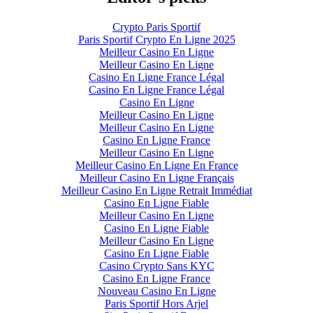
Crypto Paris Sportif
Paris Sportif Crypto En Ligne 2025
Meilleur Casino En Ligne
Meilleur Casino En Ligne
Casino En Ligne France Légal
Casino En Ligne France Légal
Casino En Ligne
Meilleur Casino En Ligne
Meilleur Casino En Ligne
Casino En Ligne France
Meilleur Casino En Ligne
Meilleur Casino En Ligne En France
Meilleur Casino En Ligne Français
Meilleur Casino En Ligne Retrait Immédiat
Casino En Ligne Fiable
Meilleur Casino En Ligne
Casino En Ligne Fiable
Meilleur Casino En Ligne
Casino En Ligne Fiable
Casino Crypto Sans KYC
Casino En Ligne France
Nouveau Casino En Ligne
Paris Sportif Hors Arjel