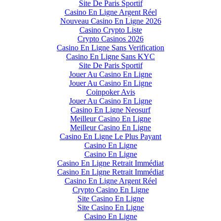
Site De Paris Sportif
Casino En Ligne Argent Réel
Nouveau Casino En Ligne 2026
Casino Crypto Liste
Crypto Casinos 2026
Casino En Ligne Sans Verification
Casino En Ligne Sans KYC
Site De Paris Sportif
Jouer Au Casino En Ligne
Jouer Au Casino En Ligne
Coinpoker Avis
Jouer Au Casino En Ligne
Casino En Ligne Neosurf
Meilleur Casino En Ligne
Meilleur Casino En Ligne
Casino En Ligne Le Plus Payant
Casino En Ligne
Casino En Ligne
Casino En Ligne Retrait Immédiat
Casino En Ligne Retrait Immédiat
Casino En Ligne Argent Réel
Crypto Casino En Ligne
Site Casino En Ligne
Site Casino En Ligne
Casino En Ligne