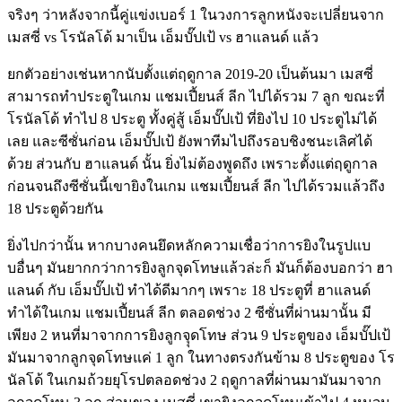
จริงๆ ว่าหลังจากนี้คู่แข่งเบอร์ 1 ในวงการลูกหนังจะเปลี่ยนจาก
เมสซี่ vs โรนัลโด้ มาเป็น เอ็มบั๊ปเป้ vs ฮาแลนด์ แล้ว
ยกตัวอย่างเช่นหากนับตั้งแต่ฤดูกาล 2019-20 เป็นต้นมา เมสซี่
สามารถทำประตูในเกม แชมเปี้ยนส์ ลีก ไปได้รวม 7 ลูก ขณะที่
โรนัลโด้ ทำไป 8 ประตู ทั้งคู่สู้ เอ็มบั๊ปเป้ ที่ยิงไป 10 ประตูไม่ได้
เลย และซีซั่นก่อน เอ็มบั๊ปเป้ ยังพาทีมไปถึงรอบชิงชนะเลิศได้
ด้วย ส่วนกับ ฮาแลนด์ นั้น ยิ่งไม่ต้องพูดถึง เพราะตั้งแต่ฤดูกาล
ก่อนจนถึงซีซั่นนี้เขายิงในเกม แชมเปี้ยนส์ ลีก ไปได้รวมแล้วถึง
18 ประตูด้วยกัน
ยิ่งไปกว่านั้น หากบางคนยึดหลักความเชื่อว่าการยิงในรูปแบ
บอื่นๆ มันยากกว่าการยิงลูกจุดโทษแล้วล่ะก็ มันก็ต้องบอกว่า ฮา
แลนด์ กับ เอ็มบั๊ปเป้ ทำได้ดีมากๆ เพราะ 18 ประตูที่ ฮาแลนด์
ทำได้ในเกม แชมเปี้ยนส์ ลีก ตลอดช่วง 2 ซีซั่นที่ผ่านมานั้น มี
เพียง 2 หนที่มาจากการยิงลูกจุุดโทษ ส่วน 9 ประตูของ เอ็มบั๊ปเป้
มันมาจากลูกจุดโทษแค่ 1 ลูก ในทางตรงกันข้าม 8 ประตูของ โร
นัลโด้ ในเกมถ้วยยุโรปตลอดช่วง 2 ฤดูกาลที่ผ่านมามันมาจาก