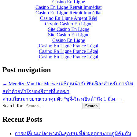
Casino En Ligne
Casino En Ligne Retrait Immédiat
Casino En Ligne Retrait Immédiat
Casino En Ligne Argent Réel
Crypto Casino En Ligne
Site Casino En Ligne
Site Casino En Ligne
Casino En Ligne
Casino En Ligne France Légal
Casino En Ligne France Légal
Casino En Ligne France Légal
Post navigation
← Merelize Van Der Merwe เผชิญหน้ากับฟันเฟืองสำหรับการโพ
สท่าด้วยหัวใจของยีราฟที่เธอฆ่า
ศาลเมียนมาขยายเวลาคุมตัว “ซูจี-วิน มยินต์” ถึง 1 มี.ค. →
Search for:
Recent Posts
การเปลี่ยนแปลงทางพันธุกรรมที่ส่งผลต่อระบบภูมิคุ้มกัน