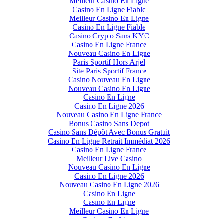
Meilleur Casino En Ligne
Casino En Ligne Fiable
Meilleur Casino En Ligne
Casino En Ligne Fiable
Casino Crypto Sans KYC
Casino En Ligne France
Nouveau Casino En Ligne
Paris Sportif Hors Arjel
Site Paris Sportif France
Casino Nouveau En Ligne
Nouveau Casino En Ligne
Casino En Ligne
Casino En Ligne 2026
Nouveau Casino En Ligne France
Bonus Casino Sans Depot
Casino Sans Dépôt Avec Bonus Gratuit
Casino En Ligne Retrait Immédiat 2026
Casino En Ligne France
Meilleur Live Casino
Nouveau Casino En Ligne
Casino En Ligne 2026
Nouveau Casino En Ligne 2026
Casino En Ligne
Casino En Ligne
Meilleur Casino En Ligne