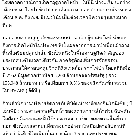
โดยคาดการณ์การเกิด “ฤดูกาลไฟป่า” ในปีนี้ น่าจะเริ่มระหว่าง
เดือน พ.ค. โดยไม่ช้าไปกว่าเดือน ก.ค. และสถานการณ์ระหว่าง
เดือน ส.ค. ถึง ก.ย. มีแนวโน้มเป็นช่วงเวลามีความรุนแรงมาก
ที่สุด
นอกจากความสูญเสียของระบบนิเวศแล้ว ผู้นำอินโดนีเซียกล่าว
ถึงการเกิดไฟป่าในประเทศ ที่เป็นผลจากการเผาป่าเพื่อแผ้วถาง
พื้นที่เตรียมปลูกปาล์ม ซึ่งเป็นหนึ่งในพื้นเศรษฐกิจสำคัญของ
ประเทศ แต่ในเวลาเดียวกัน ภาครัฐต้องเพิ่มการจัดสรรงบ
ประมาณให้ครอบคลุมวิกฤติสิ่งแวดล้อมจากไฟป่า โดยสถิติเมื่อ
ปี 2562 มีมูลค่าอย่างน้อย 5,200 ล้านดอลลาร์สหรัฐ ( ราว
155,948 ล้านบาท ) หรือเทียบเท่า 0.5% ของผลิตภัณฑ์มวลรวม
ในประเทศ ( จีดีพี )
ด้านสำนักงานบริหารจัดการภัยพิบัติแห่งชาติของอินโดนีเซีย ( บี
เอ็นพีบี ) รายงานความคืบหน้าของสถานการณ์น้ำท่วมฉับพลัน
ในฝั่งตะวันออกและฝั่งใต้ของกรุงจาการ์ตา ตลอดจนพื้นที่รอบ
นอก ซึ่งเป็นผลจากฝนที่ตกลงมาอย่างหนักเมื่อปลายสัปดาห์ที่
แล้ว ว่าผู้เสียชีวิตเพิ่มเป็นอย่างน้อย 5 ราย และประชาชน