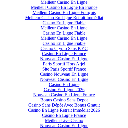
Meilleur Casino En Ligne
Meilleur Casino En Ligne En France
Meilleur Casino En Ligne Français
Meilleur Casino En Ligne Retrait Immédiat
Casino En Ligne Fiable
Meilleur Casino En Ligne
Casino En Ligne Fiable
Meilleur Casino En Ligne
Casino En Ligne Fiable
Casino Crypto Sans KYC
Casino En Ligne France
Nouveau Casino En Ligne
Paris Sportif Hors Arjel
Site Paris Sportif France
Casino Nouveau En Ligne
Nouveau Casino En Ligne
Casino En Ligne
Casino En Ligne 2026
Nouveau Casino En Ligne France
Bonus Casino Sans Depot
Casino Sans Dépôt Avec Bonus Gratuit
Casino En Ligne Retrait Immédiat 2026
Casino En Ligne France
Meilleur Live Casino
Nouveau Casino En Ligne