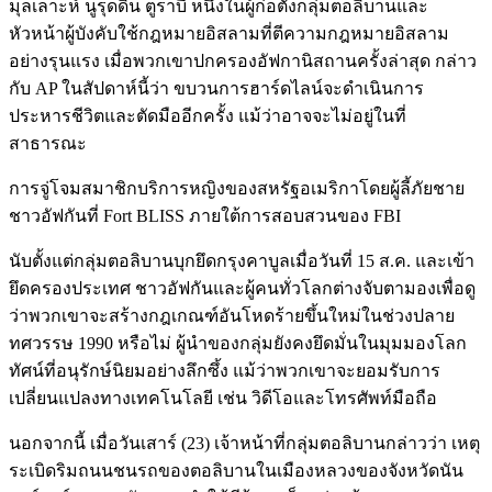
มุลเลาะห์ นูรุดดิน ตูราบี หนึ่งในผู้ก่อตั้งกลุ่มตอลิบานและ
หัวหน้าผู้บังคับใช้กฎหมายอิสลามที่ตีความกฎหมายอิสลาม
อย่างรุนแรง เมื่อพวกเขาปกครองอัฟกานิสถานครั้งล่าสุด กล่าว
กับ AP ในสัปดาห์นี้ว่า ขบวนการฮาร์ดไลน์จะดำเนินการ
ประหารชีวิตและตัดมืออีกครั้ง แม้ว่าอาจจะไม่อยู่ในที่
สาธารณะ
การจู่โจมสมาชิกบริการหญิงของสหรัฐอเมริกาโดยผู้ลี้ภัยชาย
ชาวอัฟกันที่ Fort BLISS ภายใต้การสอบสวนของ FBI
นับตั้งแต่กลุ่มตอลิบานบุกยึดกรุงคาบูลเมื่อวันที่ 15 ส.ค. และเข้า
ยึดครองประเทศ ชาวอัฟกันและผู้คนทั่วโลกต่างจับตามองเพื่อดู
ว่าพวกเขาจะสร้างกฎเกณฑ์อันโหดร้ายขึ้นใหม่ในช่วงปลาย
ทศวรรษ 1990 หรือไม่ ผู้นำของกลุ่มยังคงยึดมั่นในมุมมองโลก
ทัศน์ที่อนุรักษ์นิยมอย่างลึกซึ้ง แม้ว่าพวกเขาจะยอมรับการ
เปลี่ยนแปลงทางเทคโนโลยี เช่น วิดีโอและโทรศัพท์มือถือ
นอกจากนี้ เมื่อวันเสาร์ (23) เจ้าหน้าที่กลุ่มตอลิบานกล่าวว่า เหตุ
ระเบิดริมถนนชนรถของตอลิบานในเมืองหลวงของจังหวัดนัน