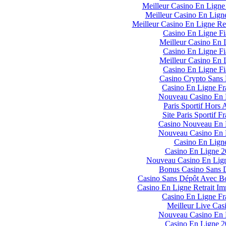
Meilleur Casino En Ligne
Meilleur Casino En Lign
Meilleur Casino En Ligne Ret
Casino En Ligne Fi
Meilleur Casino En 
Casino En Ligne Fi
Meilleur Casino En 
Casino En Ligne Fi
Casino Crypto San
Casino En Ligne Fr
Nouveau Casino En 
Paris Sportif Hors A
Site Paris Sportif F
Casino Nouveau En 
Nouveau Casino En 
Casino En Lign
Casino En Ligne 
Nouveau Casino En Lig
Bonus Casino Sans 
Casino Sans Dépôt Avec Bo
Casino En Ligne Retrait I
Casino En Ligne Fr
Meilleur Live Cas
Nouveau Casino En 
Casino En Ligne 