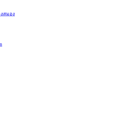
ของสมอง
n