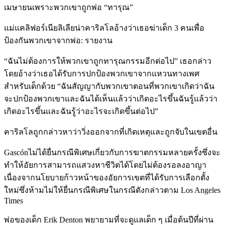
เมษายนเพราะพวกเขาถูกพ่อ “ทารุณ”
แม่แคลิฟอร์เนียลิเลียน่าคาริลโลอ้างว่าเธอฆ่าเด็ก 3 คนเพื่อ
ป้องกันพวกเขาจากพ่อ: รายงาน
“ฉันไม่ต้องการให้พวกเขาถูกทารุณกรรมอีกต่อไป” เธอกล่าว
โดยอ้างว่าเธอได้รับการปกป้องพวกเขาจากแหวนทางเพศ
สำหรับเด็กด้วย “ฉันสัญญากับพวกเขาตอนที่พวกเขาเกิดว่าฉัน
จะปกป้องพวกเขาและฉันได้เห็นแล้วว่าเกิดอะไรขึ้นฉันรู้แล้วว่า
เกิดอะไรขึ้นและฉันรู้ว่าอะไรจะเกิดขึ้นต่อไป”
คาริลโลถูกกล่าวหาว่าวิ่งออกจากที่เกิดเหตุและถูกจับในเขตอื่น
Gascónไม่ได้ยื่นกรณีพิเศษเกี่ยวกับการฆาตกรรมหลายครั้งซึ่งจะ
ทำให้อัยการสามารถแสวงหาชีวิตได้โดยไม่ต้องรอลงอาญา
เนื่องจากนโยบายก้าวหน้าของอัยการเขตที่ได้รับการเลือกตั้ง
ใหม่ซึ่งห้ามไม่ให้ยื่นกรณีพิเศษในกรณีดังกล่าวตาม Los Angeles
Times
พ่อของเด็ก Erik Denton พยายามที่จะดูแลเด็ก ๆ เมื่อต้นปีที่ผ่าน