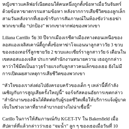
หญิงชาวแคลิฟอร์เนียตอนใต้คนหนึ่งถูกตั้งข้อหาเมื่อวันจันทร์
ด้วยข้อหาฆาตกรรมสามข้อหา หลังจากการเสียชีวิตของลูกเล็ก
สามวันหลังจากที่เธอเข้ารับการสัมภาษณ์ในห้องขังว่าเธอฆ่า
พวกเขาเพื่อ “ปกป้อง” พวกเขาจากพ่อของพวกเขา
Liliana Carrillo วัย 30 ปีจากเมืองเรซีดาเมืองทางตอนเหนือของ
ลอสแองเจลิสเคาน์ตี้ถูกตั้งข้อหาฆ่าโจแอนนาลูกสาววัย 3 ขวบ
ของเธอเทอร์รี่ลูกชายวัย 2 ขวบและเซียร์ราลูกสาววัย 6 เดือนใน
เขตลอสแองเจลิส ประกาศสำนักงานทนายความ เธอถูกกล่าว
หาว่าใช้มีดเป็นอาวุธร้ายแรงกับลูกสาวคนเล็กของเธอ ยังไม่มี
การเปิดเผยสาเหตุการเสียชีวิตของพวกเขา
“หัวใจของเราส่งต่อไปยังครอบครัวของเด็ก ๆ เหล่านี้ที่กำลัง
เผชิญกับการสูญเสียครั้งใหญ่นี้” จอร์จกัสคอนอัยการเขตกล่าว
“สำนักงานของฉันได้ติดต่อกับผู้รอดชีวิตเพื่อให้บริการแจ้งผู้บาด
เจ็บในช่วงเวลาที่ยากลำบากอย่างไม่น่าเชื่อนี้”
Carillo ในการให้สัมภาษณ์กับ KGET-TV ใน Bakersfield เมื่อ
สัปดาห์ที่แล้วกล่าวว่าเธอ “จมน้ำ” ลูก ๆ ของเธอเมื่อวันที่ 10