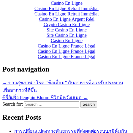
Casino En Ligne
Casino En Ligne Retrait Immédiat
Casino En Ligne Retrait Immédiat
Casino En Ligne Argent Réel
Crypto Casino En Ligne
Site Casino En Ligne
Site Casino En Ligne
Casino En Ligne
Casino En Ligne France Légal
Casino En Ligne France Légal
Casino En Ligne France Légal
Post navigation
← ข่าวสุขภาพ : โรค “ข้อเสื่อม” กับอาหารที่ควรรับประทาน
เพื่ออาการที่ดีขึ้น
ซีรี่ย์ฝรั่ง Penguin Bloom ชีวิตมีหวังเสมอ →
Search for:
Recent Posts
การเปลี่ยนแปลงทางพันธุกรรมที่ส่งผลต่อระบบภูมิคุ้มกัน