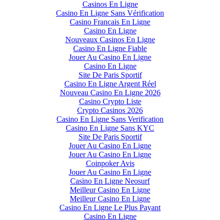
Casinos En Ligne
Casino En Ligne Sans Vérification
Casino Francais En Ligne
Casino En Ligne
Nouveaux Casinos En Ligne
Casino En Ligne Fiable
Jouer Au Casino En Ligne
Casino En Ligne
Site De Paris Sportif
Casino En Ligne Argent Réel
Nouveau Casino En Ligne 2026
Casino Crypto Liste
Crypto Casinos 2026
Casino En Ligne Sans Verification
Casino En Ligne Sans KYC
Site De Paris Sportif
Jouer Au Casino En Ligne
Jouer Au Casino En Ligne
Coinpoker Avis
Jouer Au Casino En Ligne
Casino En Ligne Neosurf
Meilleur Casino En Ligne
Meilleur Casino En Ligne
Casino En Ligne Le Plus Payant
Casino En Ligne