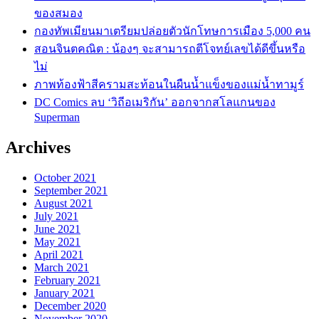
ของสมอง
กองทัพเมียนมาเตรียมปล่อยตัวนักโทษการเมือง 5,000 คน
สอนจินตคณิต : น้องๆ จะสามารถตีโจทย์เลขได้ดีขึ้นหรือ
ไม่
ภาพท้องฟ้าสีครามสะท้อนในผืนน้ำแข็งของแม่น้ำทามูร์
DC Comics ลบ ‘วิถีอเมริกัน’ ออกจากสโลแกนของ
Superman
Archives
October 2021
September 2021
August 2021
July 2021
June 2021
May 2021
April 2021
March 2021
February 2021
January 2021
December 2020
November 2020