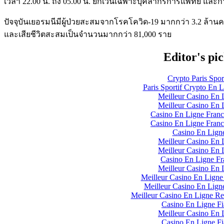
เวลา 22.00 น. ถึง 05.00 น. ยกเว้นเฉพาะบุคลากรการแพทย์ และกา
ปัจจุบันเยอรมนีมีผู้ป่วยสะสมจากโรคโควิด-19 มากกว่า 3.2 ล้
และเสียชีวิตสะสมเป็นจำนวนมากกว่า 81,000 ราย
Editor's pi
Crypto Paris Spor
Paris Sportif Crypto En 
Meilleur Casino En 
Meilleur Casino En 
Casino En Ligne Franc
Casino En Ligne Franc
Casino En Lign
Meilleur Casino En 
Meilleur Casino En 
Casino En Ligne Fr
Meilleur Casino En 
Meilleur Casino En Ligne
Meilleur Casino En Lign
Meilleur Casino En Ligne Ret
Casino En Ligne Fi
Meilleur Casino En 
Casino En Ligne Fi