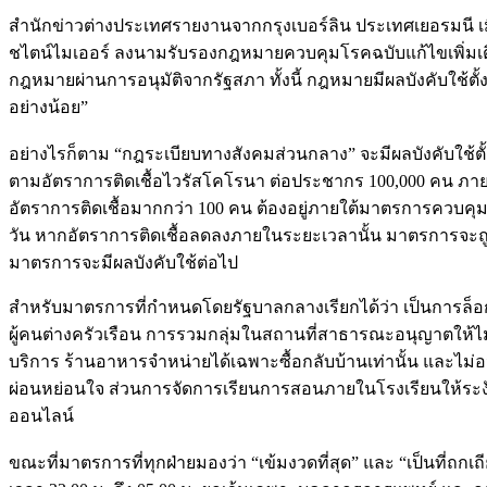
สำนักข่าวต่างประเทศรายงานจากกรุงเบอร์ลิน ประเทศเยอรมนี เมื่อ
ชไตน์ไมเออร์ ลงนามรับรองกฎหมายควบคุมโรคฉบับแก้ไขเพิ่มเติม เม
กฎหมายผ่านการอนุมัติจากรัฐสภา ทั้งนี้ กฎหมายมีผลบังคับใช้ตั้งแต่วั
อย่างน้อย”
อย่างไรก็ตาม “กฎระเบียบทางสังคมส่วนกลาง” จะมีผลบังคับใช้ตั้ง
ตามอัตราการติดเชื้อไวรัสโคโรนา ต่อประชากร 100,000 คน ภายใน
อัตราการติดเชื้อมากกว่า 100 คน ต้องอยู่ภายใต้มาตรการควบ
วัน หากอัตราการติดเชื้อลดลงภายในระยะเวลานั้น มาตรการจะถูก
มาตรการจะมีผลบังคับใช้ต่อไป
สำหรับมาตรการที่กำหนดโดยรัฐบาลกลางเรียกได้ว่า เป็นการล็
ผู้คนต่างครัวเรือน การรวมกลุ่มในสถานที่สาธารณะอนุญาตให้ไม
บริการ ร้านอาหารจำหน่ายได้เฉพาะซื้อกลับบ้านเท่านั้น และไม่
ผ่อนหย่อนใจ ส่วนการจัดการเรียนการสอนภายในโรงเรียนให้ระงั
ออนไลน์
ขณะที่มาตรการที่ทุกฝ่ายมองว่า “เข้มงวดที่สุด” และ “เป็นที่ถกเถ