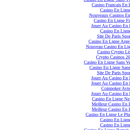
Casino Francais En 
Casino En Lign
Nouveaux Casinos En
Casino En Ligne Fi
Jouer Au Casino En 
Casino En Lign
Site De Paris Spor
Casino En Ligne Arge
Nouveau Casino En Li
Casino Crypto Li
Crypto Casinos 2
Casino En Ligne Sans Ver
Casino En Ligne Sa
Site De Paris Spor
Jouer Au Casino En 
Jouer Au Casino En 
Coinpoker Avis
Jouer Au Casino En 
Casino En Ligne Ne
Meilleur Casino En 
Meilleur Casino En 
Casino En Ligne Le Plu
Casino En Lign
Casino En Lign