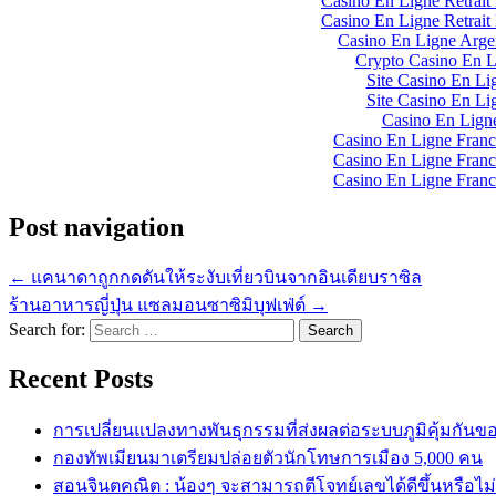
Casino En Ligne Retrait
Casino En Ligne Retrait
Casino En Ligne Arge
Crypto Casino En L
Site Casino En Li
Site Casino En Li
Casino En Lign
Casino En Ligne Franc
Casino En Ligne Franc
Casino En Ligne Franc
Post navigation
← แคนาดาถูกกดดันให้ระงับเที่ยวบินจากอินเดียบราซิล
ร้านอาหารญี่ปุ่น แซลมอนซาซิมิบุฟเฟ่ต์ →
Search for:
Recent Posts
การเปลี่ยนแปลงทางพันธุกรรมที่ส่งผลต่อระบบภูมิคุ้มกัน
กองทัพเมียนมาเตรียมปล่อยตัวนักโทษการเมือง 5,000 คน
สอนจินตคณิต : น้องๆ จะสามารถตีโจทย์เลขได้ดีขึ้นหรือไม่