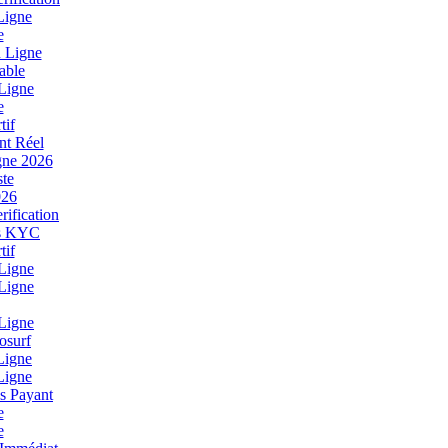
Ligne
e
 Ligne
able
Ligne
e
tif
nt Réel
gne 2026
ste
026
ification
ns KYC
tif
Ligne
Ligne
Ligne
osurf
Ligne
Ligne
s Payant
e
e