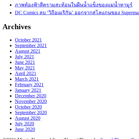
ภาพท้องฟ้าสีครามสะท้อนในผืนน้ำแข็งของแม่น้ำทามูร์
DC Comics ลบ ‘วิถีอเมริกัน’ ออกจากสโลแกนของ Superma
Archives
October 2021
September 2021
August 2021
July 2021
June 2021
May 2021
April 2021
March 2021
February 2021
January 2021
December 2020
November 2020
October 2020
September 2020
August 2020
July 2020
June 2020