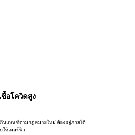
เชื้อโควิดสูง
กเกินเกณฑ์ตามกฎหมายใหม่ ต้องอยู่ภายใต้
ใช้เคอร์ฟิว