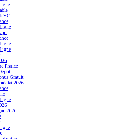
Ligne
able
s KYC
ance
Ligne
rjel
rance
Ligne
Ligne
e
2026
ne France
Depot
nus Gratuit
mmédiat 2026
ance
ino
Ligne
2026
gne 2026
e
e
Ligne
e
ification