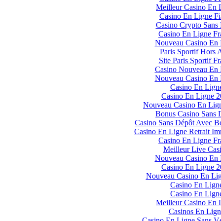
Meilleur Casino En 
Casino En Ligne Fi
Casino Crypto San
Casino En Ligne Fr
Nouveau Casino En 
Paris Sportif Hors A
Site Paris Sportif F
Casino Nouveau En 
Nouveau Casino En 
Casino En Lign
Casino En Ligne 
Nouveau Casino En Lig
Bonus Casino Sans 
Casino Sans Dépôt Avec Bo
Casino En Ligne Retrait I
Casino En Ligne Fr
Meilleur Live Cas
Nouveau Casino En 
Casino En Ligne 
Nouveau Casino En Li
Casino En Lign
Casino En Lign
Meilleur Casino En 
Casinos En Lign
Casino En Ligne Sans Vér